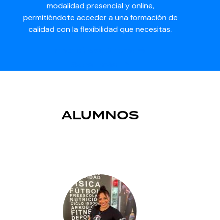
modalidad presencial y online,
permitiéndote acceder a una formación de
calidad con la flexibilidad que necesitas.
Matricúlese Ahora!
Saber más
TESTIMONIOS DE NUESTROS
ALUMNOS