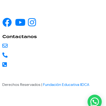
Nuestros Cursos
Contáctenos
Contactanos
fundacioneducativaiidca@gmail.com
+57 3108361706
1 954 5124782 for USA
Derechos Reservados |
Fundación Educativa IIDCA